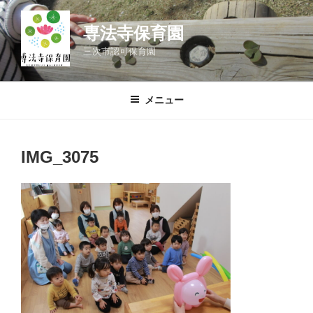
コ
ン
専法寺保育園
テ
三次市認可保育園
ン
ツ
へ
メニュー
ス
キ
ッ
IMG_3075
プ