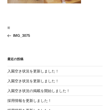
投
前
前
稿
の
IMG_3075
ナ
投
ビ
稿
ゲ
ー
最近の投稿
シ
入園空き状況を更新しました！
ョ
ン
入園空き状況を更新しました！
入園空き状況の掲載を開始しました！
採用情報を更新しました！