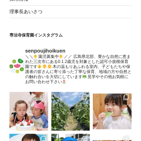
理事長あいさつ
専法寺保育園インスタグラム
senpoujihoikuen
＼＼
園児募集中
／／
広島県北部、豊かな自然に恵ま
れた三次市にある0.1.2歳児を対象とした認可小規模保育
園です
木の温もりあふれる室内、子どもたちや保
護者の皆さんに寄り添った丁寧な保育、地域の方や自然と
の触れ合いを大切にしています
見学やその他お気軽に
お問い合わせ下さい