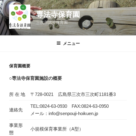
コ
ン
専法寺保育園
テ
三次市認可保育園
ン
ツ
へ
メニュー
ス
キ
ッ
保育園概要
プ
○専法寺保育園施設の概要
所 在 地
〒728-0021 広島県三次市三次町1181番3
TEL:0824-63-0930 FAX:0824-63-0950
連絡先
メール：info@senpouji-hoikuen.jp
事業形
小規模保育事業所（A型）
態