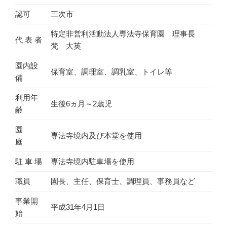
認可
三次市
特定非営利活動法人専法寺保育園 理事長
代 表 者
梵 大英
園内設
保育室、調理室、調乳室、トイレ等
備
利用年
生後6ヵ月～2歳児
齢
園
専法寺境内及び本堂を使用
庭
駐 車 場
専法寺境内駐車場を使用
職員
園長、主任、保育士、調理員、事務員など
事業開
平成31年4月1日
始