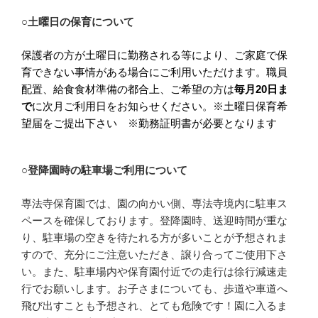
○土曜日の保育について
保護者の方が土曜日に勤務される等により、ご家庭で保
育できない事情がある場合にご利用いただけます。職員
配置、給食食材準備の都合上、ご希望の方は
毎月20日ま
で
に次月ご利用日をお知らせください。※土曜日保育希
望届をご提出下さい ※勤務証明書が必要となります
○登降園時の駐車場ご利用について
専法寺保育園では、園の向かい側、専法寺境内に駐車ス
ペースを確保しております。登降園時、送迎時間が重な
り、駐車場の空きを待たれる方が多いことが予想されま
すので、充分にご注意いただき、譲り合ってご使用下さ
い。また、駐車場内や保育園付近での走行は徐行減速走
行でお願いします。お子さまについても、歩道や車道へ
飛び出すことも予想され、とても危険です！園に入るま